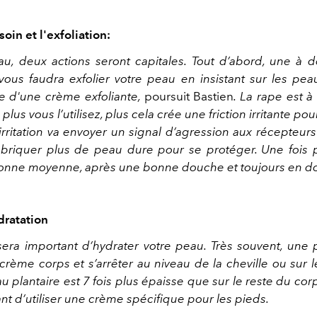
soin et l'exfoliation:
au, deux actions seront capitales. Tout d’abord, une à d
 vous faudra exfolier votre peau en insistant sur les pe
ide d'une crème exfoliante,
poursuit Bastien
. La rape est à 
lus vous l’utilisez, plus cela crée une friction irritante pou
irritation va envoyer un signal d’agression aux récepteur
fabriquer plus de peau dure pour se protéger. Une fois 
onne moyenne, après une bonne douche et toujours en d
dratation
l sera important d’hydrater votre peau. Très souvent, une
 crème corps et s’arrêter au niveau de la cheville ou sur
u plantaire est 7 fois plus épaisse que sur le reste du corp
nt d’utiliser une crème spécifique pour les pieds.