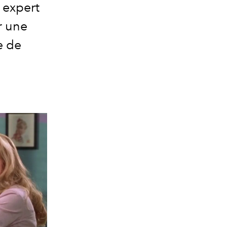
t expert
r une
e de