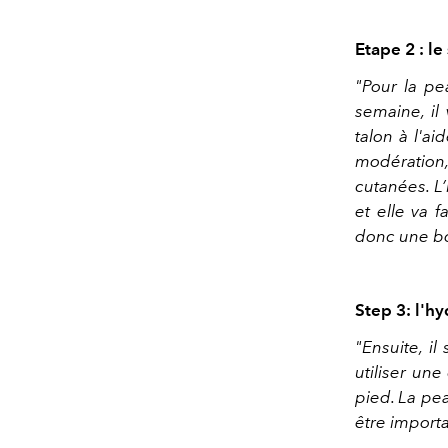
Etape 2 : le 
"Pour la pe
semaine, il
talon à l'a
modération, p
cutanées. L’
et elle va 
donc une b
Step 3: l'hy
"Ensuite, i
utiliser une
pied. La pea
être importa