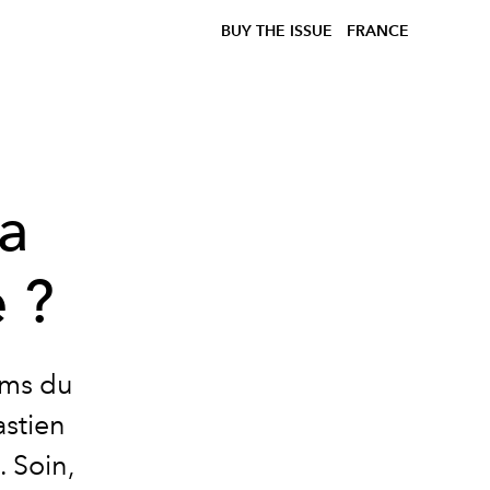
BUY THE ISSUE
FRANCE
a
 ?
oms du
astien
 Soin,