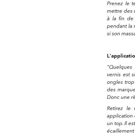
Prenez le t
mettre des 
à la fin de
pendant la 
si son massa
L'applicati
"Quelques 
vernis est 
ongles trop
des marques
Donc une règ
Retirez le 
application
un top. Il e
écaillement