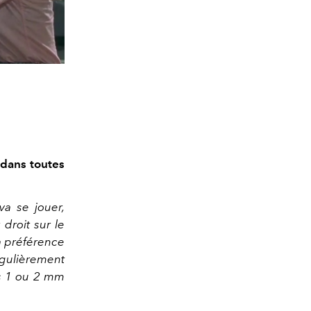
 dans toutes
va se jouer,
droit sur le
ma préférence
égulièrement
rs 1 ou 2 mm