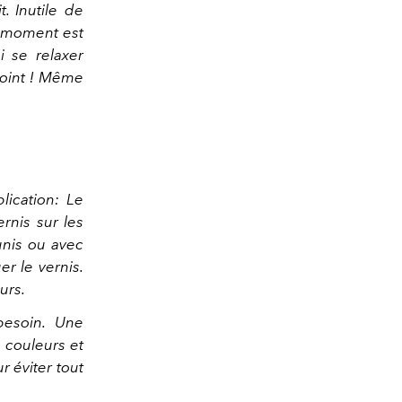
. Inutile de
r moment est
i se relaxer
joint ! Même
ication: Le
rnis sur les
unis ou avec
r le vernis.
urs.
 besoin. Une
 couleurs et
r éviter tout