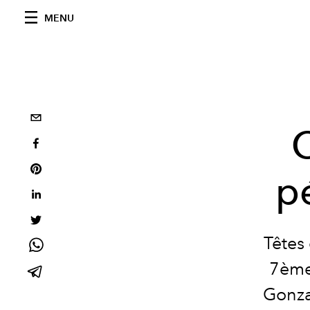
MENU
p
Têtes
7ème 
Gonza