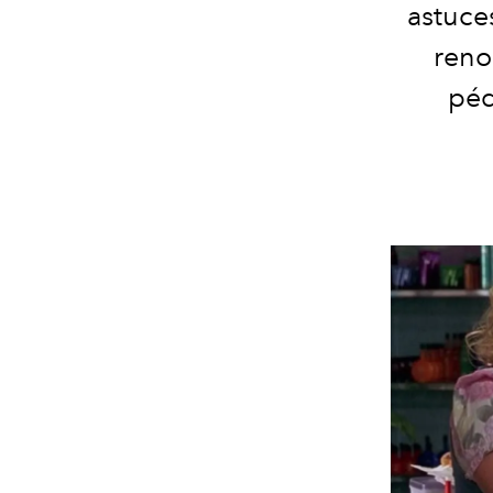
astuces
reno
péd