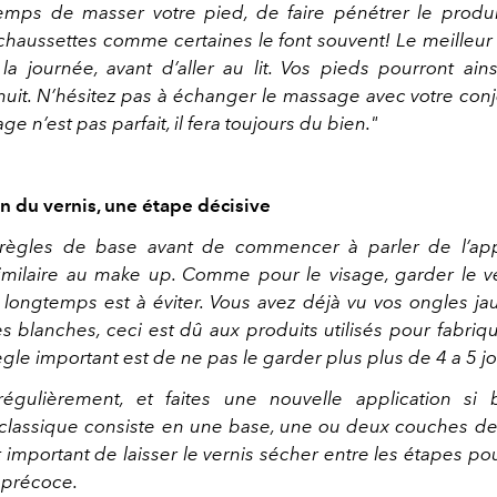
emps de masser votre pied, de faire pénétrer le produit
chaussettes comme certaines le font souvent! Le meilleu
 la journée, avant d’aller au lit. Vos pieds pourront ains
nuit. N’hésitez pas à échanger le massage avec votre con
ge n’est pas parfait, il fera toujours du bien."
on du vernis, une étape décisive
règles de base avant de commencer à parler de l’appl
similaire au make up. Comme pour le visage, garder le ve
 longtemps est à éviter. Vous avez déjà vu vos ongles ja
 blanches, ceci est dû aux produits utilisés pour fabrique
le important est de ne pas le garder plus plus de 4 a 5 jo
régulièrement, et faites une nouvelle application si
 classique consiste en une base, une ou deux couches de
st important de laisser le vernis sécher entre les étapes pou
 précoce.