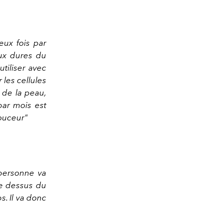
eux fois par
aux dures du
utiliser avec
r les cellules
s de la peau,
par mois est
ouceur"
 personne va
 le dessus du
s. Il va donc