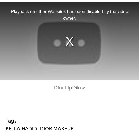
This
is
a
Playback on other Websites has been disabled by the video
modal
window.
owner.
Dior Lip Glow
Tags
BELLA-HADID
DIOR-MAKEUP