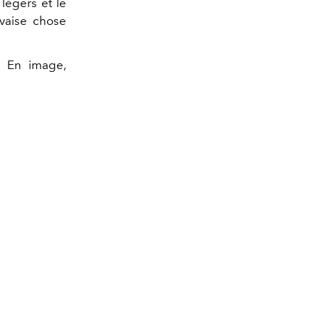
légers et le
uvaise chose
. En image,