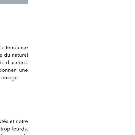
lle tendance
e du naturel
de d'accord.
 donner une
en image.
tés et notre
trop lourds,