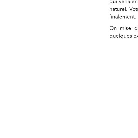
qui venaien
naturel. Vo
finalement.
On mise do
quelques ex