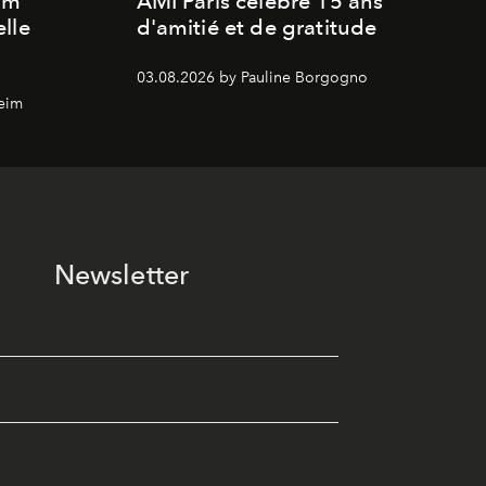
um
AMI Paris célèbre 15 ans
lle
d'amitié et de gratitude
03.08.2026 by Pauline Borgogno
eim
Newsletter