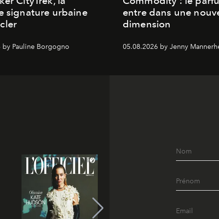
ker CityTrek, la
Commodity : le parf
e signature urbaine
entre dans une nouve
cler
dimension
 by Pauline Borgogno
05.08.2026 by Jenny Mannerh