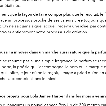
r était née.
iment que la façon de faire compte plus que le résultat: le f
lace un processus proche de ses valeurs crée toujours q
. On ne sait jamais quel accueil recevra une idée, par con
trôler entièrement notre processus de création.
ssir à innover dans un marché aussi saturé que la parf
 se résume pas à une simple fragrance. le parfum se reçoi
le porte, la poésie qui l'accompagne, le nom ou la marque q
ui l'offre, le jour oú on le reçoit, l'image a priori qu'on en 
che, aux combinaisons infinies!
vos projets pour Lola James Harper dans les mois à venir
 d'inaugurer un nouvel espace Pop Up de 300 mètres car