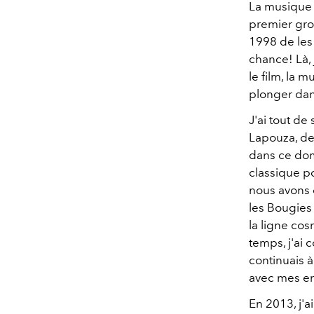
La musique 
premier grou
1998 de les
chance! Là, 
le film, la 
plonger dan
J'ai tout de
Lapouza, de
dans ce doma
classique p
nous avons 
les Bougies
la ligne co
temps, j'ai
continuais 
avec mes en
En 2013, j'a