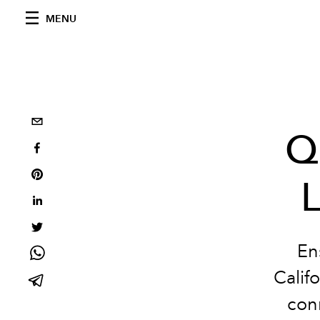
MENU
Q
En
Calif
conn