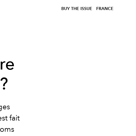
BUY THE ISSUE
FRANCE
re
?
ges
t fait
 noms