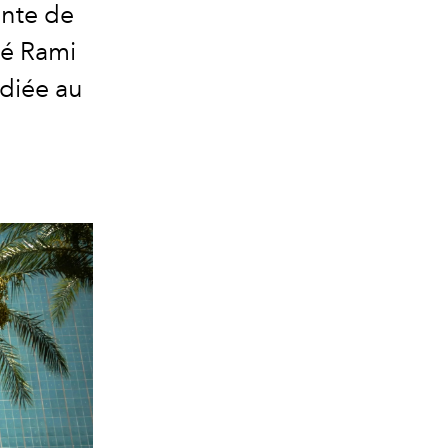
ente de
ré Rami
diée au