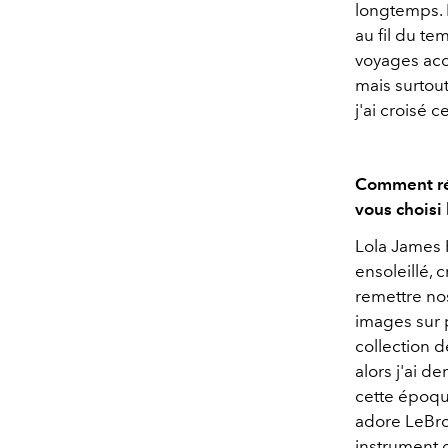
longtemps. 
au fil du t
voyages acc
mais surtout
j'ai croisé 
Comment ré
vous choisi
Lola James 
ensoleillé, 
remettre no
images sur p
collection d
alors j'ai d
cette époque
adore LeBro
instrument d