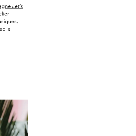
pagne
Let's
elier
usiques,
ec le