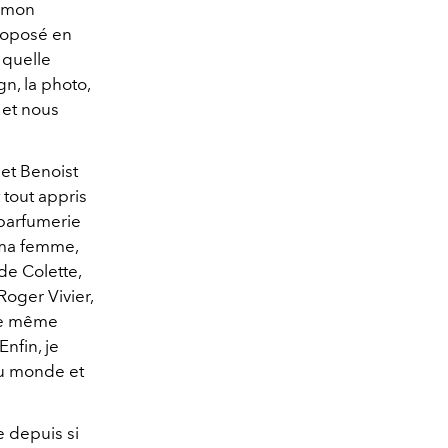
e mon
proposé en
 quelle
n, la photo,
 et nous
 et Benoist
 tout appris
 parfumerie
 ma femme,
de Colette,
oger Vivier,
 le même
nfin, je
du monde et
e depuis si