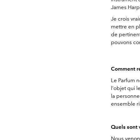
James Harpe
Je crois vra
mettre en p
de pertinent
pouvons con
Comment réu
Le Parfum ne
l'objet qui 
la personne q
ensemble ri
Quels sont 
Nous venons