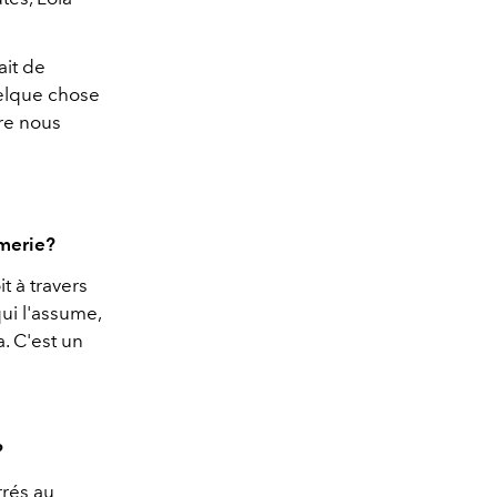
ait de
uelque chose
tre nous
umerie?
t à travers
ui l'assume,
a. C'est un
?
rés au