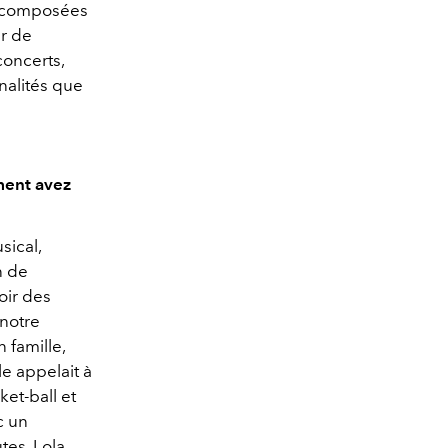
s composées
ur de
concerts,
nalités que
ment avez
sical,
n de
oir des
 notre
 famille,
le appelait à
et-ball et
c un
tes, Lola