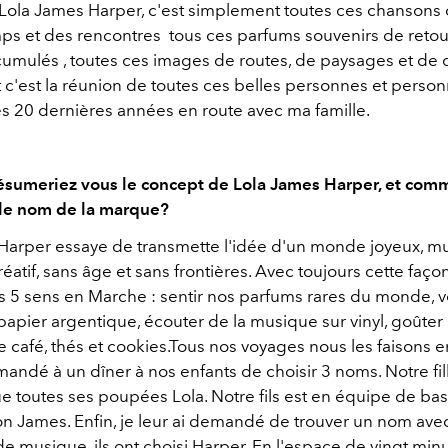
Lola James Harper, c'est simplement toutes ces chanson
emps et des rencontres tous ces parfums souvenirs de reto
umulés , toutes ces images de routes, de paysages et de 
 c'est la réunion de toutes ces belles personnes et person
ces 20 dernières années en route avec ma famille.
sumeriez vous le concept de Lola James Harper, et com
 le nom de la marque?
Harper essaye de transmette l'idée d'un monde joyeux, mu
créatif, sans âge et sans frontières. Avec toujours cette faço
s 5 sens en Marche : sentir nos parfums rares du monde, v
apier argentique, écouter de la musique sur vinyl, goûter
e café, thés et cookies.Tous nos voyages nous les faisons en
emandé à un dîner à nos enfants de choisir 3 noms. Notre fil
 toutes ses poupées Lola. Notre fils est en équipe de bask
n James. Enfin, je leur ai demandé de trouver un nom ave
e musique, ils ont choisi Harper. En l'espace de vingt minu