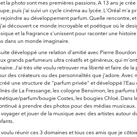
et la photo sont mes premières passions. A 13 ans je cré
pe, puis j'ai suivi un cycle cinéma au lycée. L'Oréal m'a 
 rejoindre au développement parfum. Quelle rencontre, et
j'ai découvert ce monde incroyable et poétique où le desig
musique et la fragrance s'unissent pour raconter une histoire
s dans un monde imaginaire.
 suite développé une relation d'amitié avec Pierre Bourdon
ux grands parfumeurs ultra créatifs et généreux, qui m'ont
ine. J'ai très vite voulu retrouver ma liberté et faire de la
our des créateurs ou des personnalités que j'adore. Avec
créé une structure de "parfum privée" et développé l'Eau 
 Inès de La Fressange, les cologne Bensimon, les parfums R
smétique/parfum/bougie Costes, les bougies Chloé. Dans
 continué à prendre des photos pour des médias musicaux. E
à voyager et jouer de la musique avec des artistes autour 
fants.
i voulu réunir ces 3 domaines et tous ces amis que je côtoi