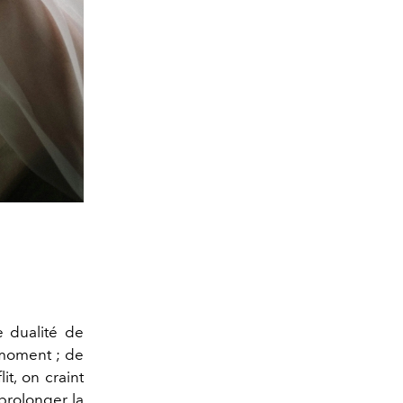
e dualité de
t moment ; de
it, on craint
prolonger la