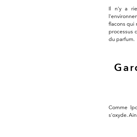
Il n'y a r
l'environne
flacons qui
processus d
du parfum.
Gar
Comme lpou
s'oxyde. Ain