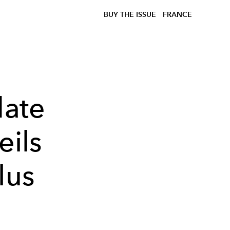
BUY THE ISSUE
FRANCE
date
eils
lus