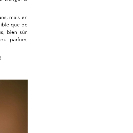
ans, mais en
ssible que de
, bien sûr.
é du parfum,
!