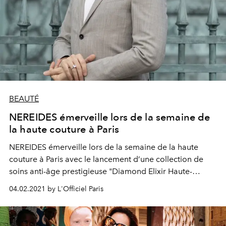
BEAUTÉ
NEREIDES émerveille lors de la semaine de
la haute couture à Paris
NEREIDES émerveille lors de la semaine de la haute
couture à Paris avec le lancement d’une collection de
soins anti-âge prestigieuse "Diamond Elixir Haute-
Rejuvenation" imprégnée de l'éternité du diamant. La
04.02.2021 by L'Officiel Paris
maison parisienne de haute couture NEREIDES, fondée
par le Prince Nereides Antonio Giamundo de Bourbon à
Place Vendôme depuis 2007, présente sa collection de