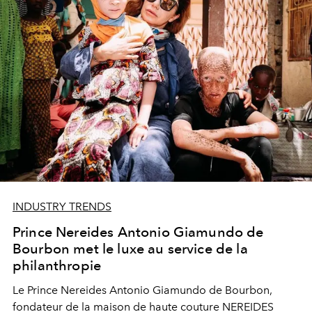
soins de la peau extrêmement sophistiquée lors de la
semaine de la haute couture. L’essence de la collection
NEREIDES Diamond Elixir Haute-Rejuvenation est le
résultat de la fusion alchimique des valeurs et des codes
typiquement du savoir-faire du luxe avec la science
cosmétique suisse la plus sophistiquée.
INDUSTRY TRENDS
Prince Nereides Antonio Giamundo de
Bourbon met le luxe au service de la
philanthropie
Le Prince Nereides Antonio Giamundo de Bourbon,
fondateur de la maison de haute couture NEREIDES