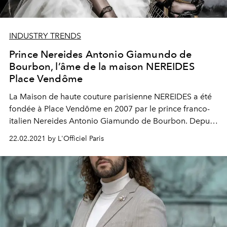
INDUSTRY TRENDS
Prince Nereides Antonio Giamundo de
Bourbon, l’âme de la maison NEREIDES
Place Vendôme
La Maison de haute couture parisienne NEREIDES a été
fondée à Place Vendôme en 2007 par le prince franco-
italien Nereides Antonio Giamundo de Bourbon. Depuis
le début de sa carrière, Nereides a consacré sa vie à
22.02.2021 by L'Officiel Paris
l’art, à la beauté, à la Haute Couture. « Je suis un libre
penseur », il a exclamé.