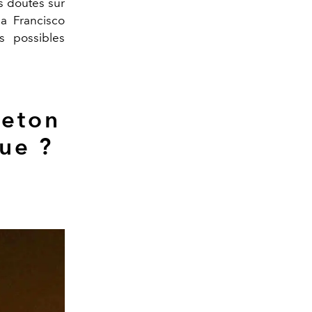
s doutes sur
ia Francisco
s possibles
leton
que ?