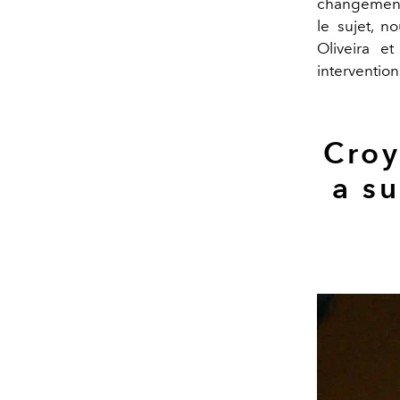
changement
le sujet, n
Oliveira e
interventio
Croy
a su