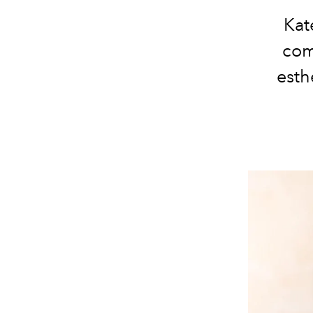
Kat
com
esth