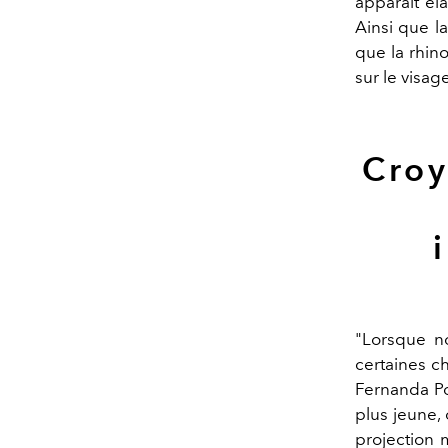
apparaît éla
Ainsi que la
que la rhino
sur le visage
Croy
"Lorsque n
certaines c
Fernanda Po
plus jeune,
projection m