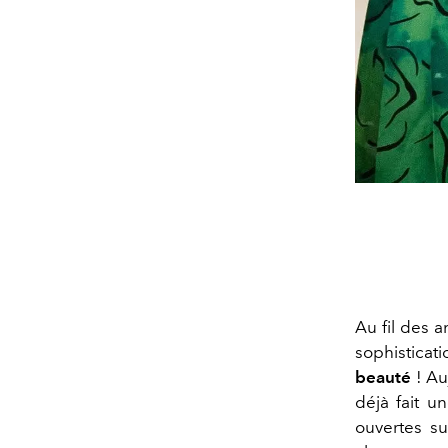
Au fil des a
sophisticat
beauté
! Au
déjà fait u
ouvertes s