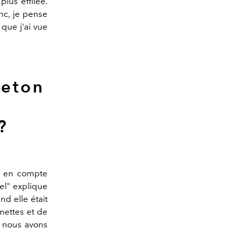
plus effilée.
onc, je pense
 que j'ai vue
leton
?
e en compte
el" explique
d elle était
mettes et de
s, nous avons