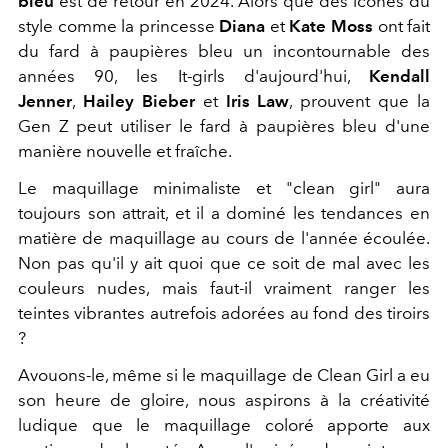
bleu
est de retour en 2024. Alors que des icônes du
style comme la
princesse
Diana
et
Kate Moss
ont fait
du fard à paupières bleu un incontournable des
années 90, les It-girls d'aujourd'hui,
Kendall
Jenner
,
Hailey Bieber
et
Iris Law
, prouvent que la
Gen Z peut utiliser le fard à paupières bleu d'une
manière nouvelle et fraîche.
Le maquillage minimaliste et "clean girl" aura
toujours son attrait, et il a dominé les tendances en
matière de maquillage au cours de l'année écoulée.
Non pas qu'il y ait quoi que ce soit de mal avec les
couleurs nudes, mais faut-il vraiment ranger les
teintes vibrantes autrefois adorées au fond des tiroirs
?
Avouons-le, même si le maquillage de Clean Girl a eu
son heure de gloire, nous aspirons à la créativité
ludique que le maquillage coloré apporte aux