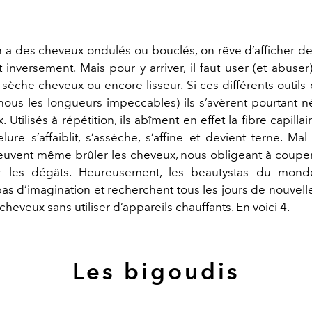
n a des cheveux ondulés ou bouclés, on rêve d’afficher d
 inversement. Mais pour y arriver, il faut user (et abuser
 sèche-cheveux ou encore lisseur. Si ces différents outils o
nous les longueurs impeccables) ils s’avèrent pourtant n
 Utilisés à répétition, ils abîment en effet la fibre capillair
ure s’affaiblit, s’assèche, s’affine et devient terne. Mal 
euvent même brûler les cheveux, nous obligeant à couper
er les dégâts. Heureusement, les beautystas du mond
s d’imagination et recherchent tous les jours de nouvell
s cheveux sans utiliser d’appareils chauffants. En voici 4.
Les bigoudis