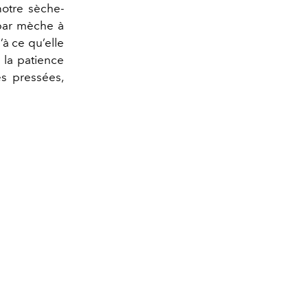
notre sèche-
 par mèche à
’à ce qu’elle
 la patience
es pressées,