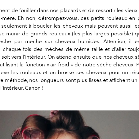
ent de fouiller dans nos placards et de ressortir les vieu
-mère. Eh non, détrompez-vous, ces petits rouleaux en 
 seulement à boucler les cheveux mais peuvent aussi les 
t se munir de grands rouleaux (les plus larges possible) q
èche par mèche sur cheveux humides. Attention, il es
à chaque fois des mèches de même taille et d’aller touj
oit vers l’intérieur. On attend ensuite que nos cheveux sè
utilisant la fonction « air froid » de notre sèche-cheveux. P
lève les rouleaux et on brosse ses cheveux pour un résul
te méthode, nos longueurs sont plus lisses et affichent 
l’intérieur. Canon !