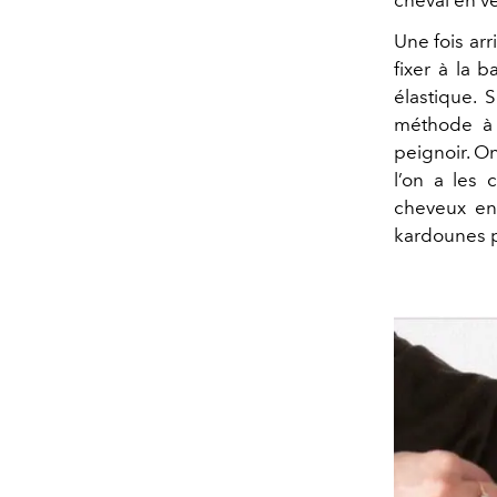
Une fois arr
fixer à la 
élastique. 
méthode à 
peignoir. On
l’on a les 
cheveux en
kardounes po