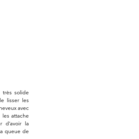
 très solide
e lisser les
cheveux avec
 les attache
 d’avoir la
 la queue de