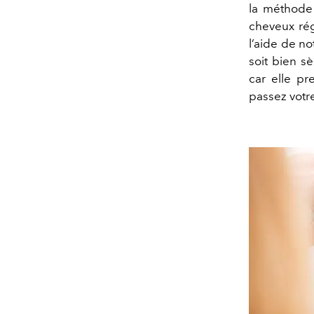
la méthode 
cheveux rég
l’aide de no
soit bien s
car elle pr
passez votr