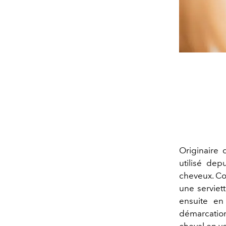
Originaire 
utilisé dep
cheveux. Co
une serviet
ensuite en
démarcation
cheval en ve