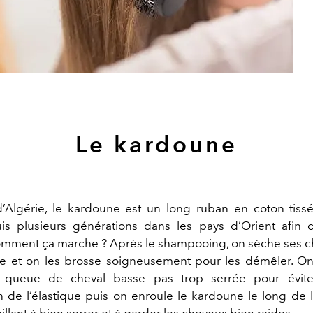
Le kardoune
d’Algérie, le kardoune est un long ruban en coton tissé
uis plusieurs générations dans les pays d’Orient afin d
mment ça marche ? Après le shampooing, on sèche ses 
te et on les brosse soigneusement pour les démêler. On
 queue de cheval basse pas trop serrée pour éviter
 de l’élastique puis on enroule le kardoune le long de
illant à bien serrer et à garder les cheveux bien raides.