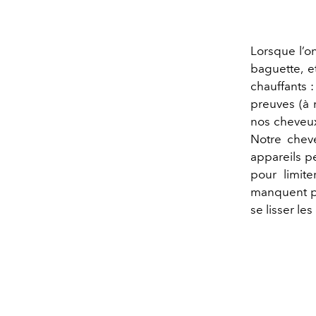
Lorsque l’o
baguette, et
chauffants :
preuves (à 
nos cheveux.
Notre chevel
appareils p
pour limit
manquent pa
se lisser le