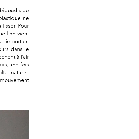
x bigoudis de
plastique ne
lisser. Pour
ue l’on vient
t important
ours dans le
chent à l’air
uis, une fois
tat naturel.
un mouvement