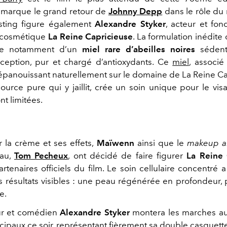
il marque le grand retour de
Johnny Depp
dans le rôle du 
asting figure également
Alexandre Styker
, acteur et fon
 cosmétique
La Reine Capricieuse
. La formulation inédit
e notamment d’un
miel rare d’abeilles noires
sédent
xception, pur et chargé d’antioxydants. Ce
miel
, associé
épanouissant naturellement sur le domaine de La Reine Ca
source pure qui y jaillit, crée un soin unique pour le vis
nt limitées.
 la crème et ses effets,
Maïwenn
ainsi que le
makeup ar
eau,
Tom Pecheux
, ont décidé de faire figurer
La Reine 
artenaires officiels du film. Le soin cellulaire concentré
s résultats visibles : une peau régénérée en profondeur, 
e.
ur et comédien
Alexandre Styker
montera les marches au
cipaux ce soir, représentant fièrement sa double casquett