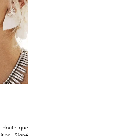
un doute que
tion. Signé