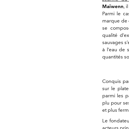
Maïwenn
, 
Parmi le c
marque de
se compos
qualité d’e
sauvages s’
à l’eau de 
quantités so
Conquis par
sur le plat
parmi les p
plu pour se
et plus ferm
Le fondate
acteurs prin