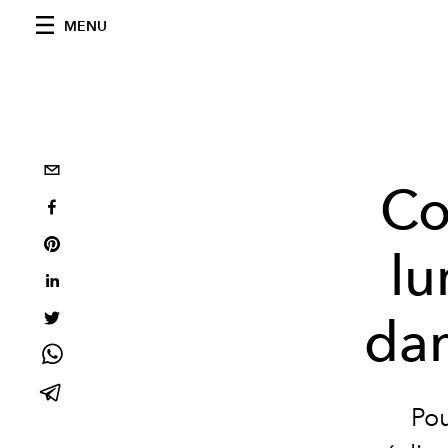
MENU
Co
l
dan
Pou