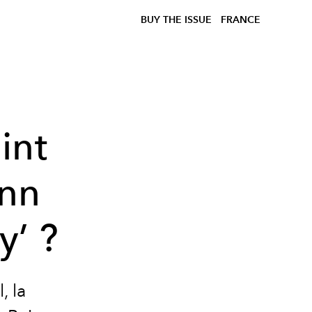
BUY THE ISSUE
FRANCE
int
nn
y’ ?
, la