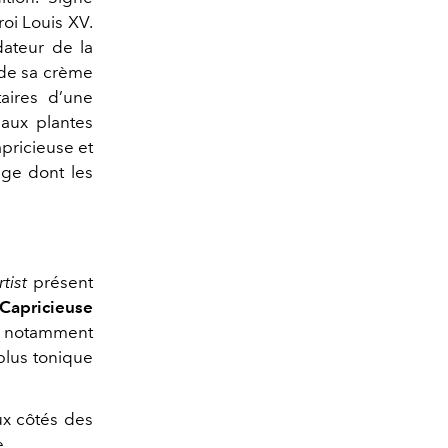
roi Louis XV.
dateur de la
e de sa crème
aires d’une
 aux plantes
pricieuse et
age dont les
tist
présent
Capricieuse
 a notamment
plus tonique
x côtés des
e.