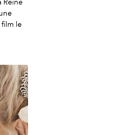
a Reine
 une
ilm le