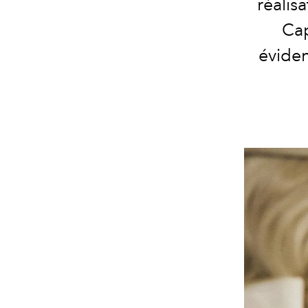
réalis
Cap
évide