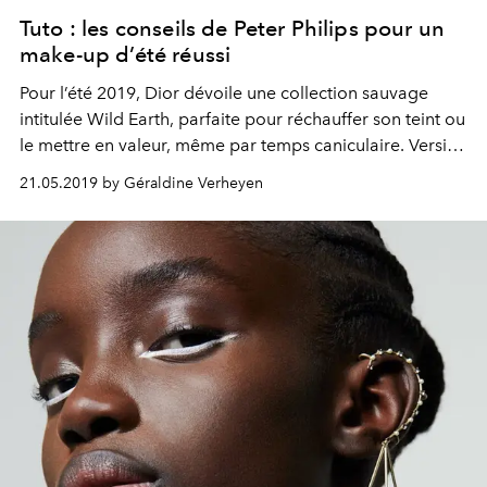
Tuto : les conseils de Peter Philips pour un
make-up d’été réussi
Pour l’été 2019, Dior dévoile une collection sauvage
intitulée Wild Earth, parfaite pour réchauffer son teint ou
le mettre en valeur, même par temps caniculaire. Version
nude upgradé d’un bleu électrique hypnotisant ou
21.05.2019 by Géraldine Verheyen
version pêche pour un teint estival, voici deux tutos
beauté mettant en scène cette collection must-have pour
un summer look ultra désirable.