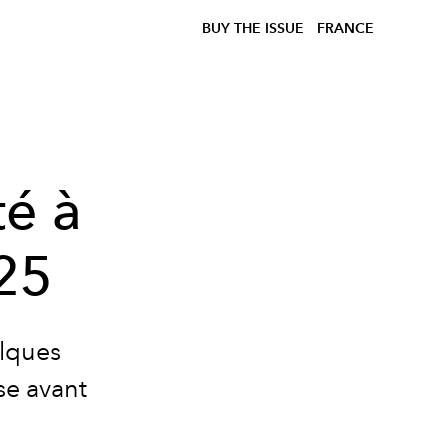
BUY THE ISSUE
FRANCE
té à
25
elques
se avant