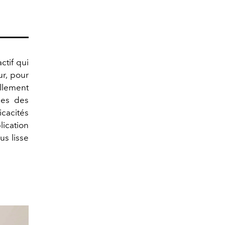
ctif qui
ur, pour
ellement
les des
icacités
ication
us lisse