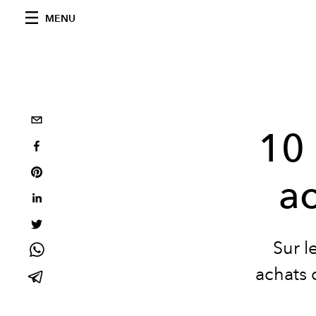
MENU
10 
a
Sur l
achats 