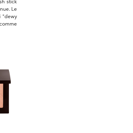
sh stick
nue. Le
ni "dewy
s comme