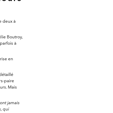
e deux à
lie Boutroy,
parfois à
prise en
étaillé
rs-paire
urs. Mais
vont jamais
, qui