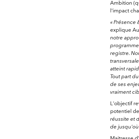
Ambition (q
l'impact cha
« Présence 
explique Au
notre appro
programme. U
registre. No
transversal
atteint rapi
Tout part du
de ses enjeu
vraiment ci
L'objectif 
potentiel d
réussite et 
de jusqu'où 
Maitresse d’