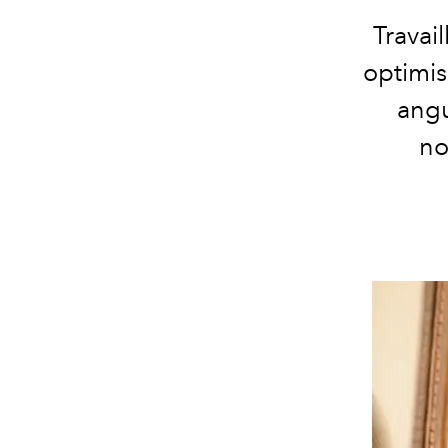
Travai
optimis
angu
no