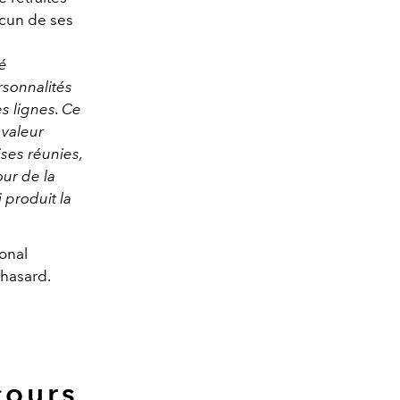
acun de ses
té
rsonnalités
s lignes. Ce
 valeur
ses réunies,
our de la
 produit la
onal
 hasard.
cours