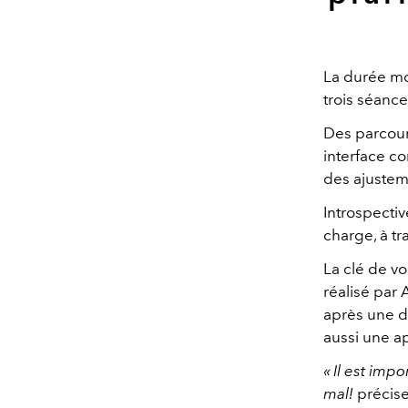
La durée mo
trois séanc
Des parcour
interface co
des ajustem
Introspectiv
charge, à tr
La clé de vo
réalisé par 
après une d
aussi une ap
« Il est imp
mal!
précise-