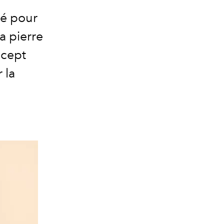
té pour
a pierre
ncept
 la