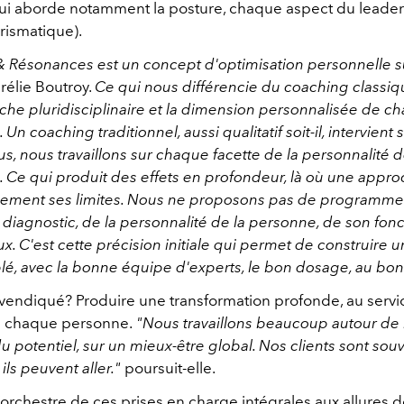
ui aborde notamment la posture, chaque aspect du leaders
rismatique).
& Résonances est un concept d'optimisation personnelle s
rélie Boutroy.
Ce qui nous différencie du coaching classiqu
che pluridisciplinaire et la dimension personnalisée de c
n coaching traditionnel, aussi qualitatif soit-il, intervient 
us, nous travaillons sur chaque facette de la personnalité 
e. Ce qui produit des effets en profondeur, là où une appr
dement ses limites.
Nous ne proposons pas de programme 
 diagnostic, de la personnalité de la personne, de son fo
x. C'est cette précision initiale qui permet de construire 
blé, avec la bonne équipe d'experts, le bon dosage, au b
revendiqué? Produire une transformation profonde, au servi
e chaque personne.
"Nous travaillons beaucoup autour de l'
du potentiel, sur un mieux-être global. Nos clients sont sou
ils peuvent aller."
poursuit-elle.
orchestre de ces prises en charge intégrales aux allures de