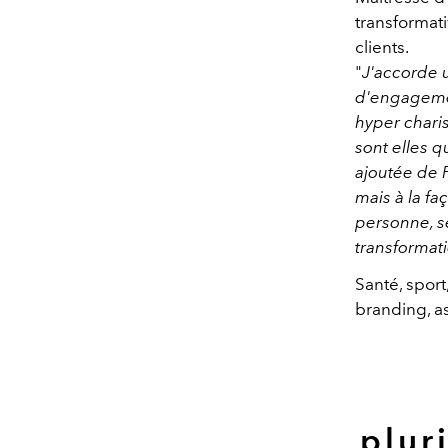
transformati
clients.
"
J'accorde u
d'engageme
hyper chari
sont elles 
ajoutée de 
mais à la fa
personne, se
transformati
Santé, spor
branding, as
plur