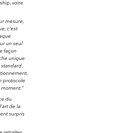
hip, voire
ur mesure,
e, c'est
haque
sur un seul
de façon
oche unique
standard.
nctionnement,
un protocole
on moment."
ce du
art de la
vent surpris
 retraites