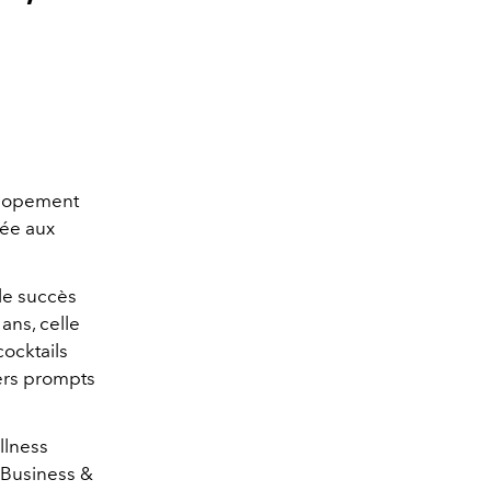
e
ellopement
tée aux
le succès
ans, celle
ocktails
iers prompts
llness
t Business &