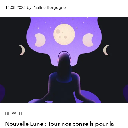
désirs, nos relations avec l
’
argent, mais aussi familiales
14.08.2023 by Pauline Borgogno
et amoureuses.
Olga Ramora, fondatrice de
l
’
application
Moonly
fait le point sur les bonnes
pratiques à adopter pendant cette période.
BE WELL
Nouvelle Lune : Tous nos conseils pour la