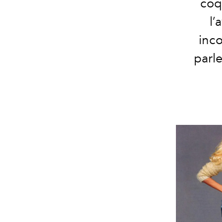
coq
l’
inco
parl