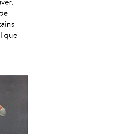
ver,
ape
tains
lique