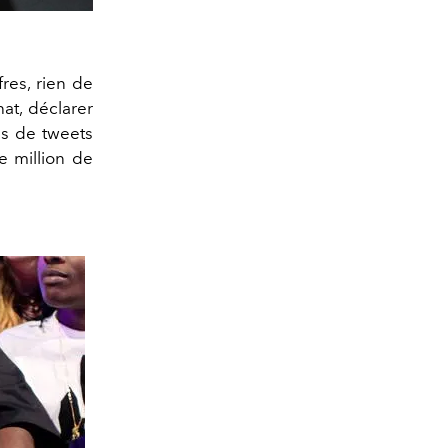
fres, rien de
at, déclarer
ps de tweets
e million de