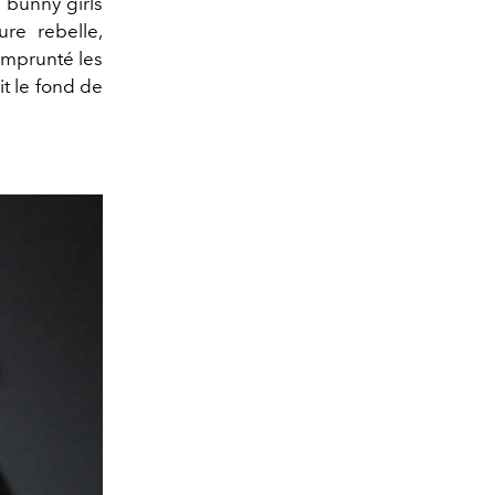
 bunny girls
re rebelle,
emprunté les
t le fond de