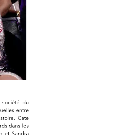
 société du
suelles entre
toire. Cate
rds dans les
p et Sandra