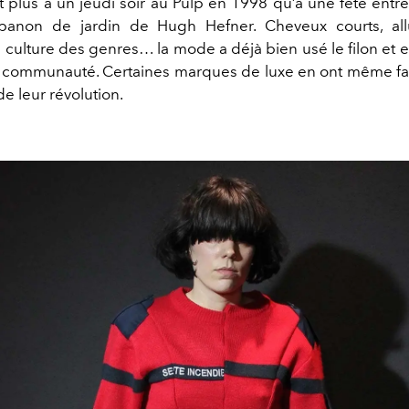
 plus à un jeudi soir au Pulp en 1998 qu’à une fête entre
banon de jardin de Hugh Hefner. Cheveux courts, allu
e culture des genres… la mode a déjà bien usé le filon et 
 communauté. Certaines marques de luxe en ont même fai
 leur révolution.