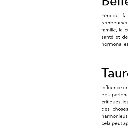
Béli
Période fa
rembourse
r
famille, la 
santé et de
hormonal es
Tau
Influence cr
des parten
critiques, le
des chose
harmonieuse
cela peut ap