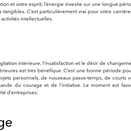
tion et votre
esprit
, l
’
énergie investie sur une longue pér
s tangibles. C
’
est particulièrement vrai pour votre carrière,
activités
intellectuel
les
.
gitation intérieure, l
’
insatisfaction et le désir de changem
térieures
est très bénéfique
. C
’
est une bonne période pou
ojets personnels, de nouveaux passe-temps, de courts v
ande du courage et de l
’
initiative. Le moment est fav
été d
’
entreprises.
ge