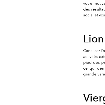
votre motiva
des résultat
social et vos
Lion
C
analiser l
’
a
activités ex
pied des pr
ce qui dem
grande vari
Vier