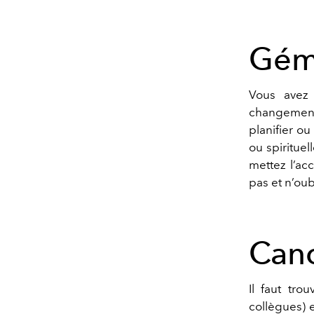
Gém
Vous avez 
changemen
planifier ou
ou spirituel
mettez l
’
acc
pas
et
n
’
oub
Can
Il faut tro
collègues) e