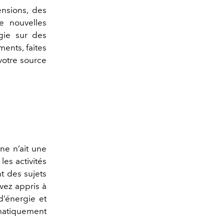
ensions, des
de nouvelles
rgie sur des
ents, faites
otre source
une n
’
ait une
es activités
nt des sujets
vez appris à
d
’
énergie et
ématiquement