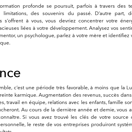
formation profonde se poursuit, parfois à travers des t
s limitations, des souvenirs du passé. D
’
autre part, 
s s
’
offrent à vous, vous devriez concentrer votre éne
acieuses liées à votre développement. Analysez vos sentim
mentor, un psychologue, parlez à votre mère et
identifiez
v
ique.
ance
mble, c
’
est une période très favorable
,
à moins que la L
reinte karmique
.
Augmentation des revenus, succès dans l
les, travail en équipe, relations avec les enfants, famille so
ucheront. Au cours de la dernière année et demie, vous a
onnaître
. S
i vous avez trouvé les clés de votre source 
 personnelle, le reste de vos entreprises produiront syst
ltats.