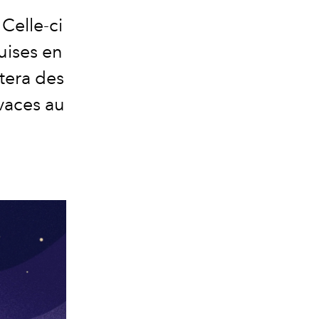
.
Celle-ci
uises en
itera
des
ivaces
au