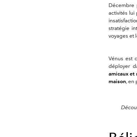
Décembre p
activités
lui
insatisfacti
stratégie in
voyages et l
Vénus est d
déployer
da
amicaux et
maison
, en 
Découv