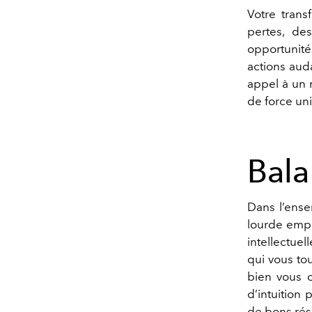
Votre trans
pertes, de
opportunité
actions aud
appel à un 
de force un
Bal
Dans l
’
ense
lourde emp
intellectuel
qui vous to
bien vous c
d
’
intuition
de bons résu