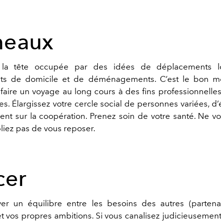
eaux
la tête occupée par des idées de déplacements lo
t
s
de domicile et de déménagement
s
. C
’
est le bon 
 faire un voyage au long cours à des fins professionnelle
les. Élargissez votre cercle social de personnes variées, d
’
ent sur la coopération. Prenez soin de votre santé
. N
e v
liez pas de vous reposer.
cer
uver un équilibre entre les besoins des autres (partenai
t vos propres ambitions. Si vous canalisez judicieusement