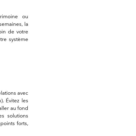
atrimoine
ou
semaines, la
oin de votre
otre système
elations avec
x
). Évitez les
’aller au fond
es solutions
oints forts,