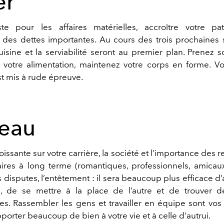
er
ste pour les affaires matérielles,
accroître votre p
de
s
dettes importantes. Au cours des trois prochaines 
cuisine et la
serviabilité
seront au premier plan. Prenez s
 votre alimentation, maintenez votre corps en forme. V
t mis à rude épreuve.
reau
oissante sur votre carrière, la société
et l'importance d
es r
aires à long terme (roman
tiques
,
professionnels
, ami
cau
s disputes, l
’
entêtement : il sera beaucoup plus efficace d
s
, de
se mettre à la place de l’autre et
de trouver d
s. Rassembler les gens et travailler en équipe sont vos p
porter beaucoup de bien à votre vie et à celle d
'autrui
.