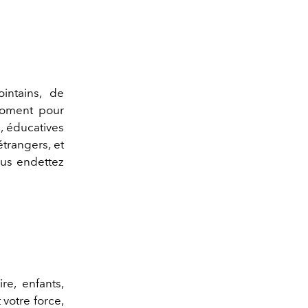
intains
, de
moment pour
s, éducatives
étrangers, et
ous endettez
re, enfants,
 votre force,