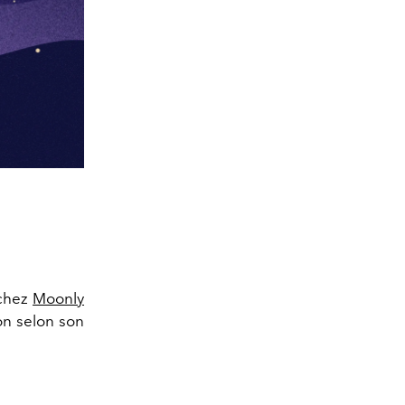
 chez
Moonly
ion selon son