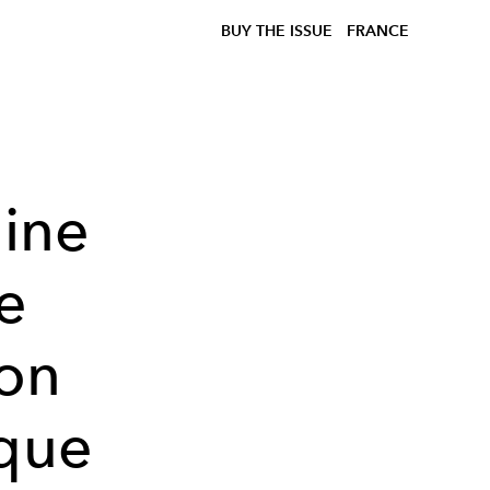
BUY THE ISSUE
FRANCE
eine
e
on
aque