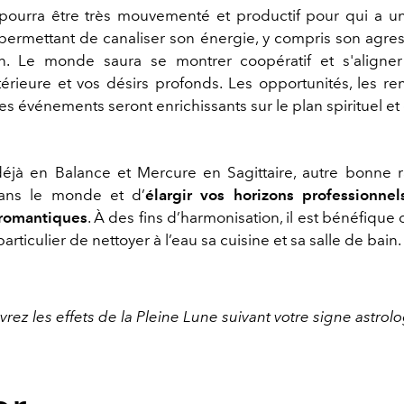
ourra être très mouvementé et productif pour qui a
un
 permettant de
canaliser son énergie, y compris son agress
on. L
e
monde
saura se montrer coopératif
et s'aligne
térieure et vos désirs profonds. Les opportunités, les re
es événements seront enrichissants sur le plan spirituel et
éjà en Balance et Mercure en Sagittaire, autre bonne 
ns le monde et d
’
élargir vos horizons professionnels
 romantiques
.
À des fins d
’
harmonisation, il est bénéfique 
particulier de nettoyer à l
’
eau
s
a cuisine et
s
a salle de bain
.
rez les effets de la Pleine Lune suivant votre signe astrolo