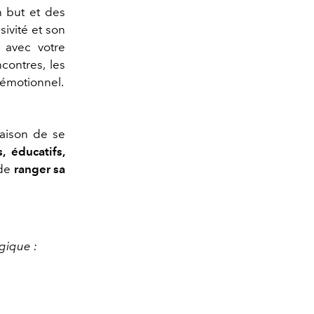
 but
et des
ivité et son
r
avec
votre
ncontres, les
 émotionnel.
raison de se
, éducatifs,
de
ranger
s
a
gique :