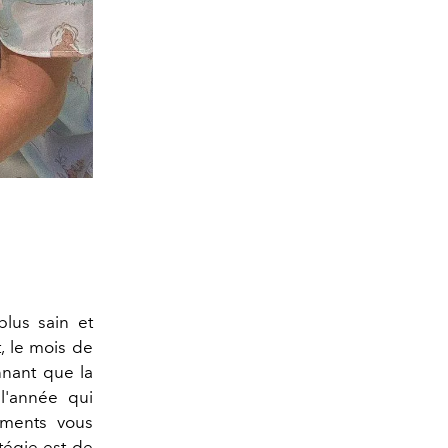
lus sain et
, le mois de
nnant que la
l'année qui
ements vous
tégie est de