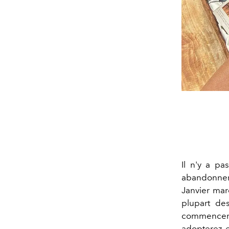
Il n'y a p
abandonner 
Janvier mar
plupart de
commencera
adopterez e