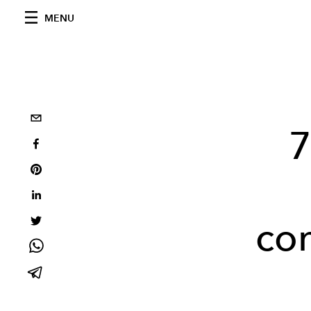
MENU
7
co