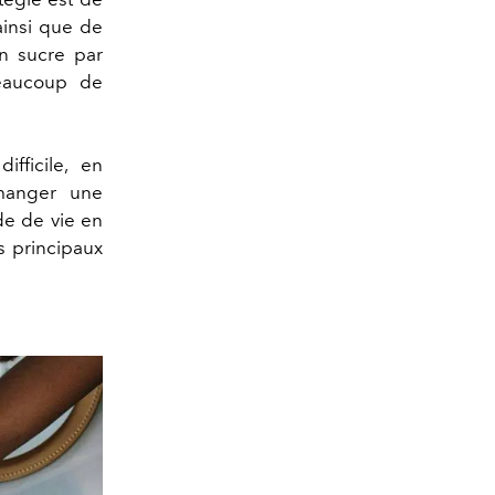
ainsi que de
en sucre par
beaucoup de
fficile, en
manger une
de de vie en
s principaux