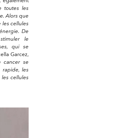
ut également
 toutes les
re. Alors que
 les cellules
'énergie. De
stimuler le
ses, qui se
cella Garcez,
e cancer se
 rapide, les
 les cellules