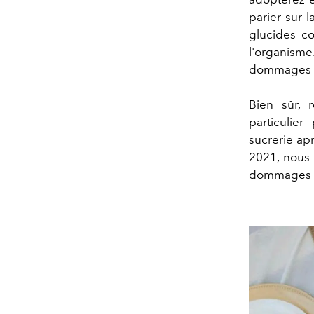
parier sur 
glucides co
l'organism
dommages s
Bien sûr, 
particuli
sucrerie ap
2021, nous 
dommages q