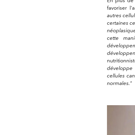
En plus de 
favoriser l
autres cellu
certaines ce
néoplasique
cette mani
développem
développent
nutritionnist
développe d
cellules can
normales."