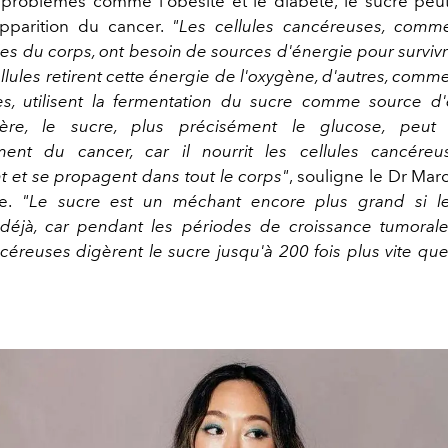
problèmes comme l'obésité et le diabète, le sucre pe
'apparition du cancer.
"Les cellules cancéreuses, comme
les du corps, ont besoin de sources d'énergie pour surviv
llules retirent cette énergie de l'oxygène, d'autres, comme
s, utilisent la fermentation du sucre comme source d
ère, le sucre, plus précisément le glucose, peut 
ent du cancer, car il nourrit les cellules cancéreu
 et se propagent dans tout le corps"
, souligne le Dr Mar
e.
"Le sucre est un méchant encore plus grand si l
éjà, car pendant les périodes de croissance tumorale
céreuses digèrent le sucre jusqu'à 200 fois plus vite que