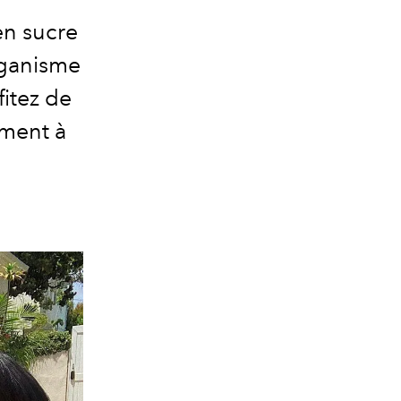
 en sucre
rganisme
fitez de
ement à