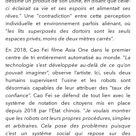
dessiné un produit de son usine, en disant que celle-
ci éclairait sa vie et ses espoirs et alimentait ses
rêves.
” Une “
contradiction
” entre cette perception
individuelle et environnement parfois aliénant, où
“
les lits superposés des dortoirs sont les seuls
espaces privés, moins de deux mètres carrés
”.
En 2018, Cao Fei filme Asia One dans le premier
centre de tri entièrement automatisé au monde. “
La
technologie s’est développée au-delà de ce qu’on
pouvait imaginer
”, observe l’artiste. Ici, seuls deux
humains supervisent l’usine et les robots sont
désormais capables de leur attribuer des “
taux de
confiance
”. Cao Fei se défend de tout lien avec le
système de notation des citoyens mis en place
depuis 2018 par l’État chinois. “
Je voulais montrer
que les robots ont leurs propres procédures, simples
et arbitraires. Cela pose des problèmes puisque
c’est un système social qui repose sur des