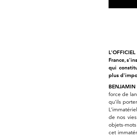
L’OFFICIEL 
France, s'in
qui constit
plus d'impo
BENJAMIN 
force de lan
qu’ils porte
L’immatériel
de nos vies
objets-mots
cet immatér