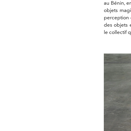
au Bénin, e
objets magiq
perception d
des objets 
le collectif