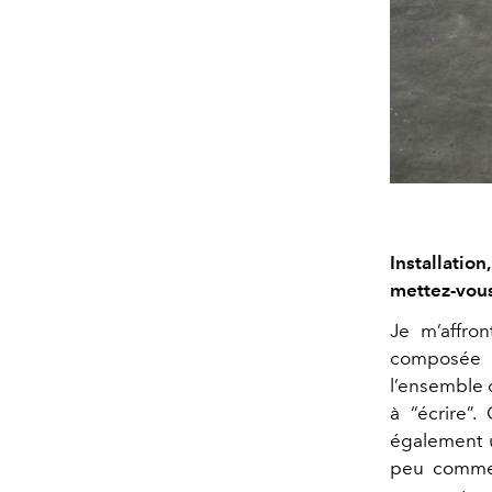
Installatio
mettez-vous
Je m’affro
composée c
l’ensemble d
à “écrire”.
également u
peu comme u