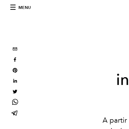
MENU
in
A parti