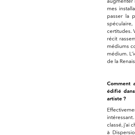
augmenter n
mes installa
passer la 
spéculaire,
certitudes.
récit rasse
médiums com
médium. L’i
de la Renai
Comment av
édifié dan
artiste ?
Effectiveme
intéressant…
classé, j’a
à Dispersio