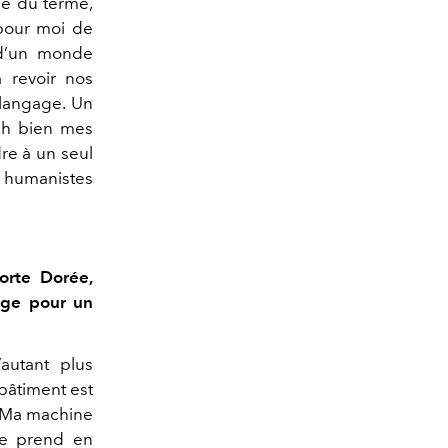
ue du terme,
t pour moi de
 d’un monde
à revoir nos
 langage. Un
 eh bien mes
re à un seul
s humanistes
orte Dorée,
age pour un
’autant plus
 bâtiment est
. Ma machine
le prend en