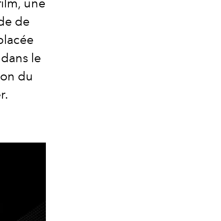
film, une
nde de
placée
 dans le
ion du
r.