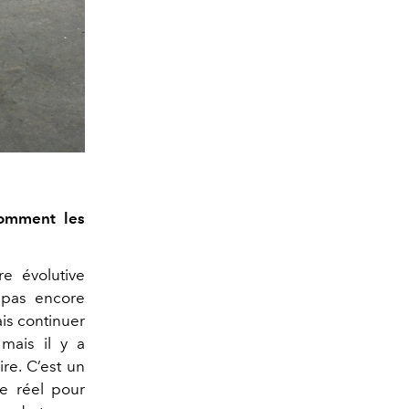
 comment les
e évolutive
 pas encore
ais continuer
 mais il y a
re. C’est un
le réel pour