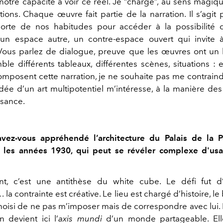
otre capacité à voir ce réel. Je “charge”, au sens magiq
tions. Chaque œuvre fait partie de la narration. Il s’agi
porte de nos habitudes pour accéder à la possibilité
 un espace autre, un contre-espace ouvert qui invite 
 Vous parlez de dialogue, preuve que les œuvres ont un
mble différents tableaux, différentes scènes, situations :
posent cette narration, je ne souhaite pas me contraind
dée d’un art multipotentiel m’intéresse, à la manière de
ssance.
ez-vous appréhendé l’architecture du Palais de la P
s les années 1930, qui peut se révéler complexe d'us
nt, c’est une antithèse du white cube. Le défi fut d
 la contrainte est créative. Le lieu est chargé d’histoire, le
i choisi de ne pas m’imposer mais de correspondre avec lui
n devient ici l’
axis mundi
d’un monde partageable. El