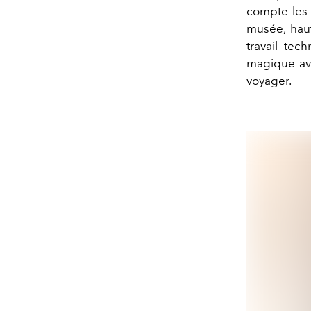
compte les 
musée, hau
travail te
magique ave
voyager.