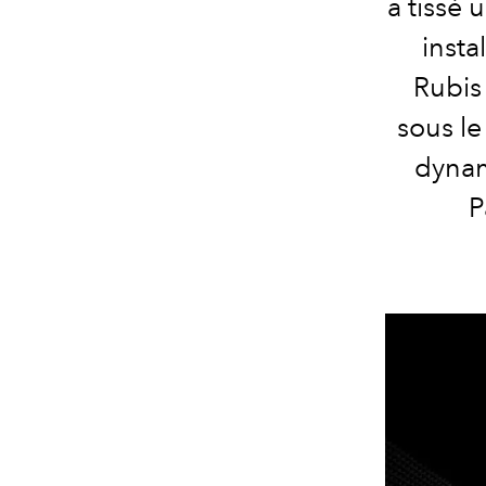
a tissé 
insta
Rubis
sous le
dynam
P