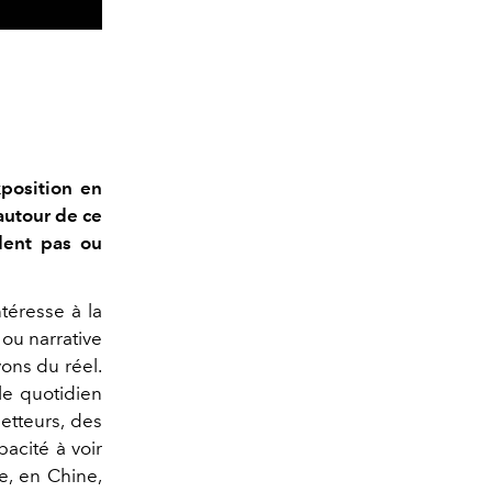
xposition en
 autour de ce
rdent pas ou
téresse à la
 ou narrative
yons du réel.
 le quotidien
etteurs, des
acité à voir
e, en Chine,