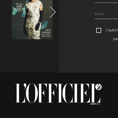
J'autor
pe