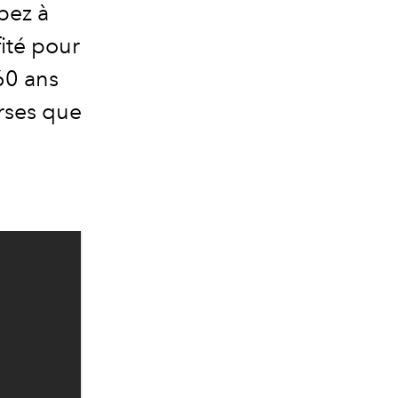
pez à
fité pour
60 ans
rses que