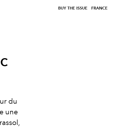
BUY THE ISSUE
FRANCE
ec
eur du
ne une
assol,