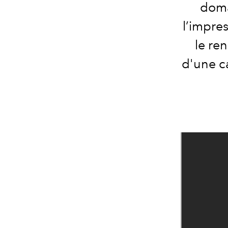
doma
l’impres
le re
d'une c